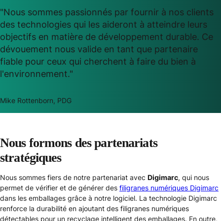
"Nous sommes passionnés par fournir à nos clients
des technologies qui les aideront à atteindre leurs
objectifs en matière de développement durable. Ce
dévouement nous valide en tant que partenaire
fiable pour ceux qui cherchent à faire du bien à
l'environnement."
Mike Rottenborn, PDG
Nous formons des partenariats
stratégiques
Nous sommes fiers de notre partenariat avec
Digimarc
, qui nous
permet de vérifier et de générer des
filigranes numériques Digimarc
dans les emballages grâce à notre logiciel. La technologie Digimarc
renforce la durabilité en ajoutant des filigranes numériques
détectables pour un recyclage intelligent des emballages. En outre,