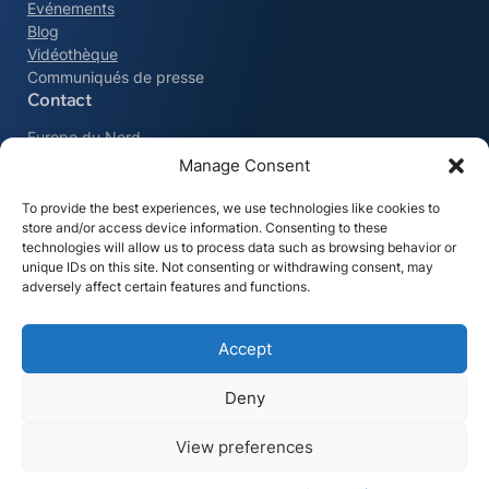
Evénements
Blog
Vidéothèque
Communiqués de presse
Contact
Europe du Nord
+32 9 329 57 53
Manage Consent
To provide the best experiences, we use technologies like cookies to
USA
store and/or access device information. Consenting to these
+1 215-550-6243
technologies will allow us to process data such as browsing behavior or
unique IDs on this site. Not consenting or withdrawing consent, may
adversely affect certain features and functions.
DACH
+49 761 70 776 700
Accept
Tous les contacts
Rester connecté
Deny
Cookies
Conditions générales d'utilisation
Durabilité
Clause de non-responsabilité
Vie privée
View preferences
© 2025 - Hybrid Software - Tous droits réservés