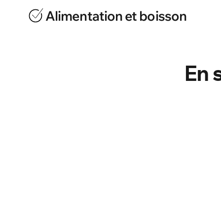
gestion rationalisée des illustrations de pack
Alimentation et boisson
Créez des packagings et étiquettes exceptio
personnalisés et localisés et boostent les ven
En 