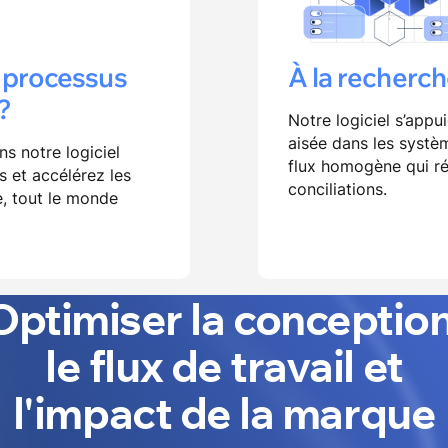
s processus
À la recherch
?
Notre logiciel s’appu
aisée dans les systèm
s notre logiciel
flux homogène qui ré
rs et accélérez les
conciliations.
e, tout le monde
Optimiser la conception
le flux de travail et
l'impact de la marque