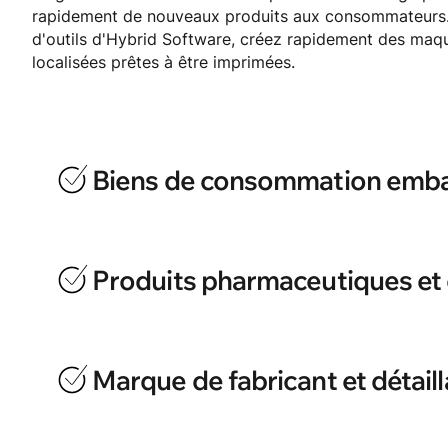
rapidement de nouveaux produits aux consommateurs. 
d'outils d'Hybrid Software, créez rapidement des maqu
localisées prêtes à être imprimées.
Biens de consommation emba
Fournir des solutions sur mesure qui répon
marché et définissent de nouvelles tendance
Produits pharmaceutiques et
Assurez-vous que tous les éléments d’illustr
conformes aux réglementations et sont appro
Marque de fabricant et détail
prenantes.
Commercialisez plus rapidement les nouveau