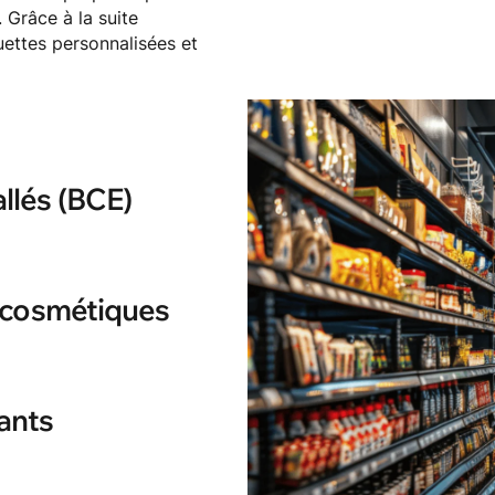
Grâce à la suite
ettes personnalisées et
llés (BCE)
dent aux demandes du
s en matière d’emballage.
 cosmétiques
ation du packaging sont
uvés par les parties
lants
x produits grâce à une