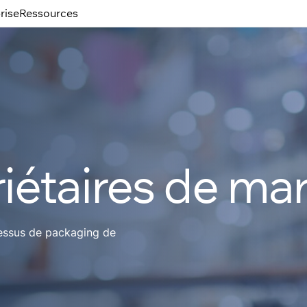
rise
Ressources
riétaires de ma
cessus de packaging de