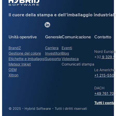
Il cuore della stampa e dell'imballaggio industrial
Seguici su Linked
Unità operative
Generale
Comunicazione
Contatto
BrandZ
Carriera
Eventi
Nord Europa
Gestione del colore
Investitori
Blog
+32
9 329 5
Etichette e imballaggi
Supporto
Videoteca
Meteor Inkjet
Comunicati stampa
OEM
Le Americhe
Xitron
+1 215-550
DACH
+49 761 70 
Tutti i contat
© 2025 - Hybrid Software - Tutti i diritti riservati