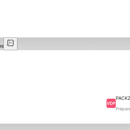
es
PACK
Prépare