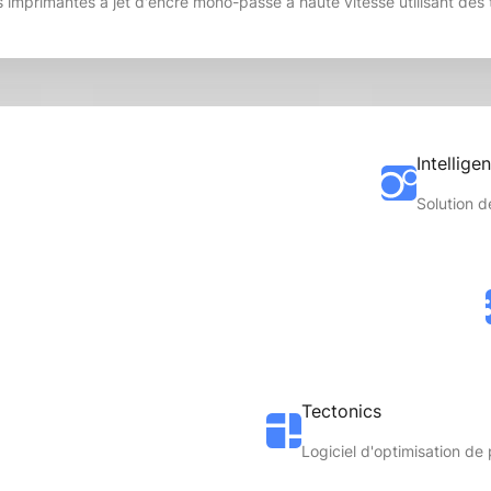
s imprimantes à jet d'encre mono-passe à haute vitesse utilisant des
Intellige
Solution d
Tectonics
Logiciel d'optimisation de