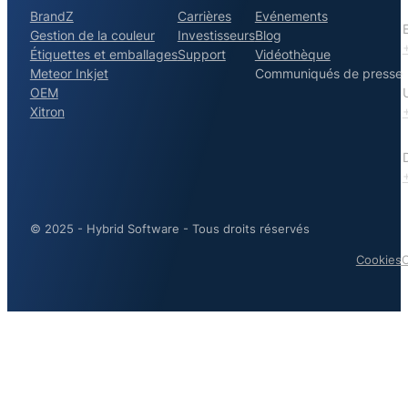
BrandZ
Carrières
Evénements
Gestion de la couleur
Investisseurs
Blog
Étiquettes et emballages
Support
Vidéothèque
Meteor Inkjet
Communiqués de presse
OEM
Xitron
© 2025 - Hybrid Software - Tous droits réservés
Cookies
C