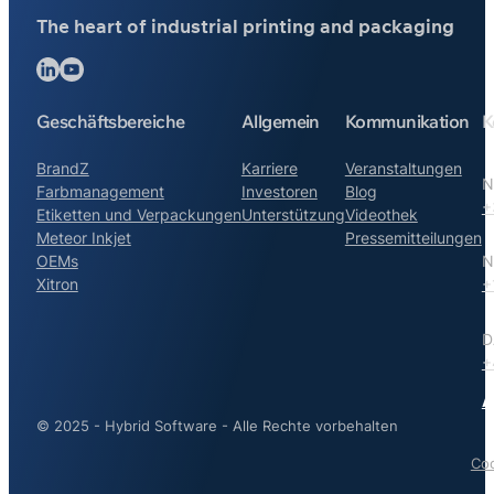
The heart of industrial printing and packaging
Folgen Sie uns auf LinkedIn
Folgen Sie uns auf YouTube
Geschäftsbereiche
Allgemein
Kommunikation
K
BrandZ
Karriere
Veranstaltungen
N
Farbmanagement
Investoren
Blog
+
Etiketten und Verpackungen
Unterstützung
Videothek
Meteor Inkjet
Pressemitteilungen
OEMs
N
Xitron
+
D
+
A
© 2025 - Hybrid Software - Alle Rechte vorbehalten
Co